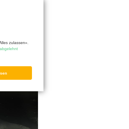
schon jetzt auf
 nicht an den
lles zulassen».
abgelehnt
ssen