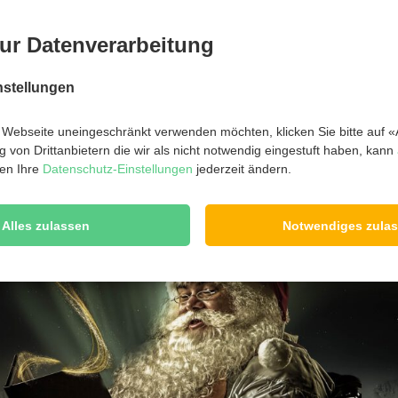
r wünschen Euch eine schöne Vorweihnachtszeit und freuen uns 
nd mit Euch!
ur Datenverarbeitung
ndlich sind aber auch ALLE eingeladen, die es heuer
Schießstand geschafft haben!
nstellungen
Webseite uneingeschränkt verwenden möchten, klicken Sie bitte auf «A
 von Drittanbietern die wir als nicht notwendig eingestuft haben, kann
en Ihre
Datenschutz-Einstellungen
jederzeit ändern.
Alles zulassen
Notwendiges zula